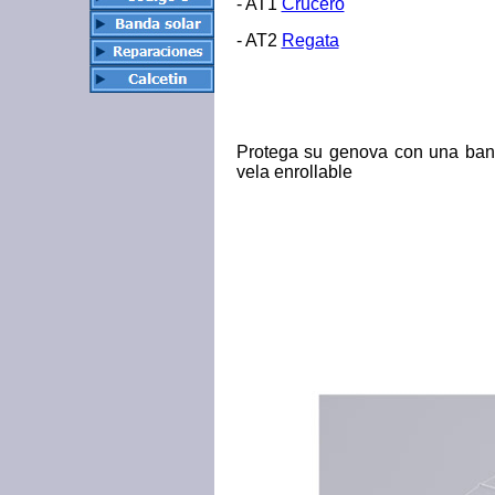
- AT1
Crucero
- AT2
Regata
Protega su genova con una ban
vela enrollable